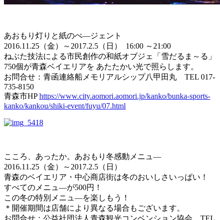
あおもり灯りと紙のぺ―ジェント
2016.11.25（金）～2017.2.5（日） 16:00 ～21:00
ねぶた技法による市民創作の和紙オブジェ「雪だるま～る」
750個が青森ベイエリアを あたたかい光で照らします。
お問合せ：青函連絡船メモリアルシップ八甲田丸 TEL 017-
735-8150
青森市HP
https://www.city.aomori.aomori.jp/kanko/bunka-sports-
kanko/kankou/shiki-event/fuyu/07.html
こころ、あったか。あおもり冬感動メニュ―
2016.11.25（金）～2017.2.5（日）
青森のベイエリア・中心商店街は冬のおいしさいっぱい！
すべてのメニュ―が500円！
この冬の特別メニュ―を楽しもう！
＊開催期間は店舗により異なる場合もございます。
お問合せ：公益社団法人青森観光コンベンション協会 TEL