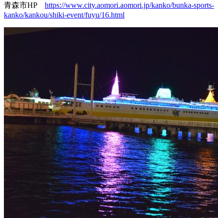
青森市HP
https://www.city.aomori.aomori.jp/kanko/bunka-sports-
kanko/kankou/shiki-event/fuyu/16.html