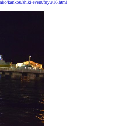
anko/kankou/shiki-event/fuyu/16.html