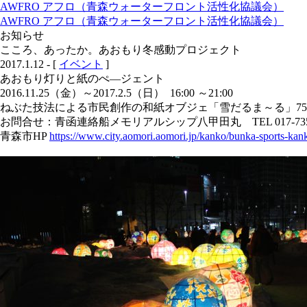
AWFRO アフロ（青森ウォーターフロント活性化協議会）
AWFRO アフロ（青森ウォーターフロント活性化協議会）
お知らせ
こころ、あったか。あおもり冬感動プロジェクト
2017.1.12 - [
イベント
]
あおもり灯りと紙のぺ―ジェント
2016.11.25（金）～2017.2.5（日） 16:00 ～21:00
ねぶた技法による市民創作の和紙オブジェ「雪だるま～る」75
お問合せ：青函連絡船メモリアルシップ八甲田丸 TEL 017-735-
青森市HP
https://www.city.aomori.aomori.jp/kanko/bunka-sports-kan