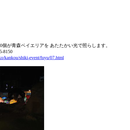
0個が青森ベイエリアを あたたかい光で照らします。
8150
ko/kankou/shiki-event/fuyu/07.html