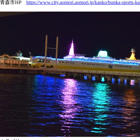
青森市HP
https://www.city.aomori.aomori.jp/kanko/bunka-sports-k