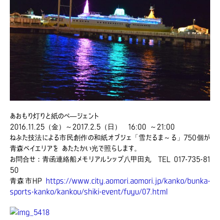
あおもり灯りと紙のぺ―ジェント
2016.11.25（金）～2017.2.5（日） 16:00 ～21:00
ねぶた技法による市民創作の和紙オブジェ「雪だるま～る」750個が
青森ベイエリアを あたたかい光で照らします。
お問合せ：青函連絡船メモリアルシップ八甲田丸 TEL 017-735-81
50
青森市HP
https://www.city.aomori.aomori.jp/kanko/bunka-
sports-kanko/kankou/shiki-event/fuyu/07.html